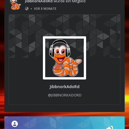
JibbnorkAdoRd
wurde ein Mitglied
•
VOR 8 MONATE
JibbnorkAdoRd
@JIBBNORKADORD