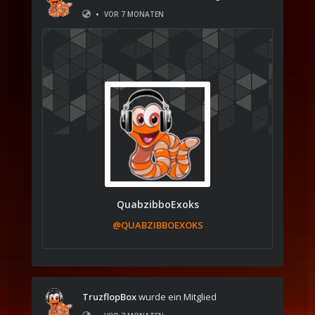
•
VOR 7 MONATEN
QuabzibboExoks
@QUABZIBBOEXOKS
TruzflopBox
wurde ein Mitglied