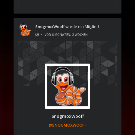
SnogmoxWooff
wurde ein Mitglied
•
VOR 6 MONATEN, 2 WOCHEN
SnogmoxWooff
@SNOGMOXWOOFF