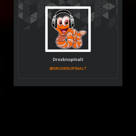
DroxknopInalt
@DROXKNOPINALT