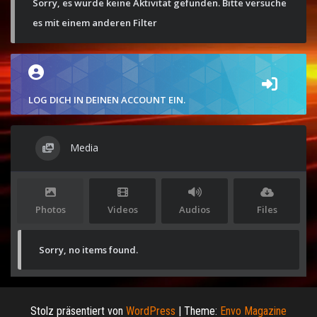
Sorry, es wurde keine Aktivität gefunden. Bitte versuche
es mit einem anderen Filter
LOG DICH IN DEINEN ACCOUNT EIN.
Media
Photos
Videos
Audios
Files
Sorry, no items found.
Stolz präsentiert von
WordPress
|
Theme:
Envo Magazine