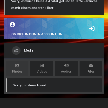
Sorry, es wurde keine Aktivität gefunden. Bitte versuche
es mit einem anderen Filter
LOG DICH IN DEINEN ACCOUNT EIN.
Media
Photos
Videos
Audios
Files
Sorry, no items found.
Stolz präsentiert von
WordPress
|
Theme:
Envo Magazine