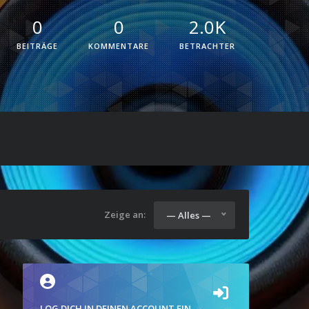
0
0
2.0K
BEITRÄGE
KOMMENTARE
BETRACHTER
Zeige an:
— Alles —
LOG DICH IN DEINEN ACCOUNT EIN.