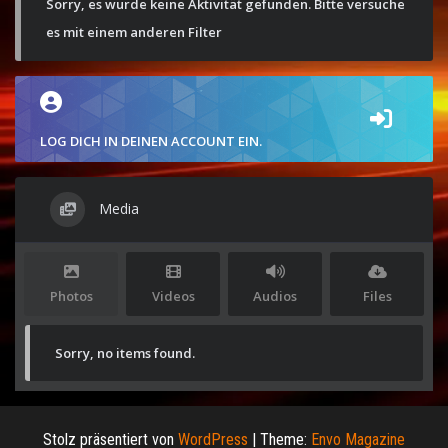
Sorry, es wurde keine Aktivität gefunden. Bitte versuche
es mit einem anderen Filter
LOG DICH IN DEINEN ACCOUNT EIN.
Media
Photos
Videos
Audios
Files
Sorry, no items found.
Stolz präsentiert von
WordPress
|
Theme:
Envo Magazine