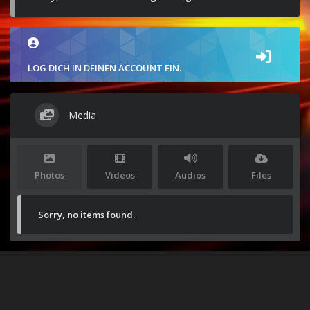
LOG DICH IN DEINEN ACCOUNT EIN.
Media
Photos
Videos
Audios
Files
Sorry, no items found.
Stolz präsentiert von
WordPress
|
Theme:
Envo Magazine