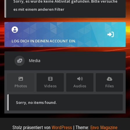
Sorry, es wurde keine Aktivität gefunden. Bitte versuche
es mit einem anderen Filter
LOG DICH IN DEINEN ACCOUNT EIN.
Media
Photos
Videos
Audios
Files
Sorry, no items found.
Stolz präsentiert von
WordPress
|
Theme:
Envo Magazine