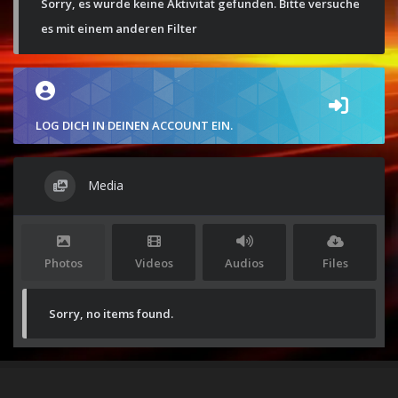
Sorry, es wurde keine Aktivität gefunden. Bitte versuche
es mit einem anderen Filter
LOG DICH IN DEINEN ACCOUNT EIN.
Media
Photos
Videos
Audios
Files
Sorry, no items found.
Stolz präsentiert von
WordPress
|
Theme:
Envo Magazine