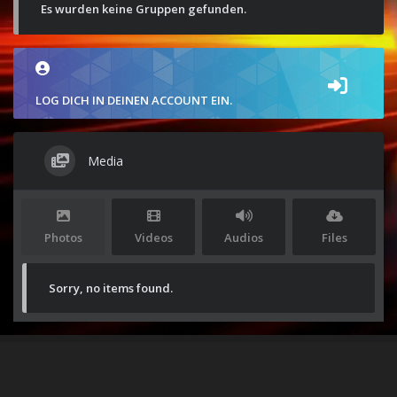
Es wurden keine Gruppen gefunden.
LOG DICH IN DEINEN ACCOUNT EIN.
Media
Photos
Videos
Audios
Files
Sorry, no items found.
Stolz präsentiert von
WordPress
|
Theme:
Envo Magazine