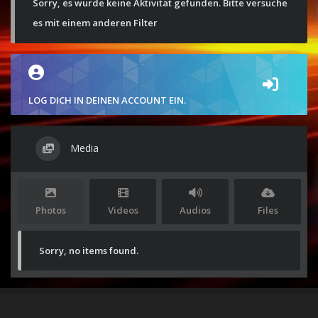
Sorry, es wurde keine Aktivität gefunden. Bitte versuche
es mit einem anderen Filter
LOG DICH IN DEINEN ACCOUNT EIN.
Media
Photos
Videos
Audios
Files
Sorry, no items found.
Stolz präsentiert von
WordPress
|
Theme:
Envo Magazine