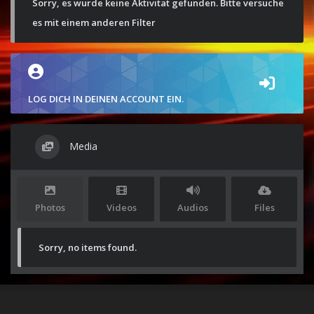
Sorry, es wurde keine Aktivität gefunden. Bitte versuche
es mit einem anderen Filter
LOG DICH IN DEINEN ACCOUNT EIN.
Media
Photos
Videos
Audios
Files
Sorry, no items found.
Stolz präsentiert von
WordPress
|
Theme:
Envo Magazine