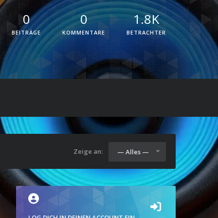
0
0
1.8K
BEITRÄGE
KOMMENTARE
BETRACHTER
Zeige an:
— Alles —
LOG DICH IN DEINEN ACCOUNT EIN.