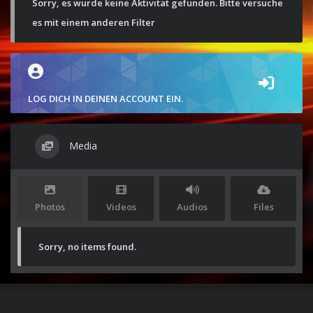
Sorry, es wurde keine Aktivität gefunden. Bitte versuche
es mit einem anderen Filter
LOG DICH IN DEINEN ACCOUNT EIN.
Media
Photos
Videos
Audios
Files
Sorry, no items found.
Stolz präsentiert von
WordPress
|
Theme:
Envo Magazine