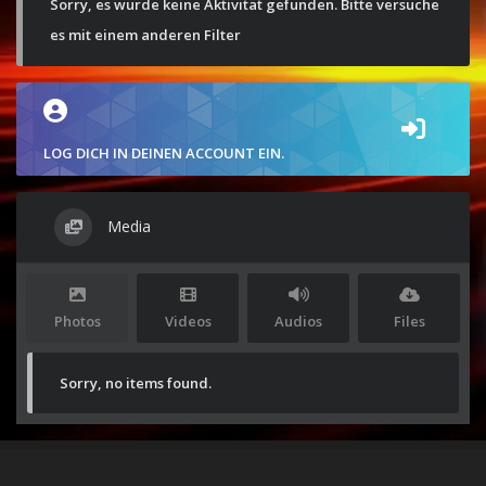
Sorry, es wurde keine Aktivität gefunden. Bitte versuche
es mit einem anderen Filter
LOG DICH IN DEINEN ACCOUNT EIN.
Media
Photos
Videos
Audios
Files
Sorry, no items found.
Stolz präsentiert von
WordPress
|
Theme:
Envo Magazine