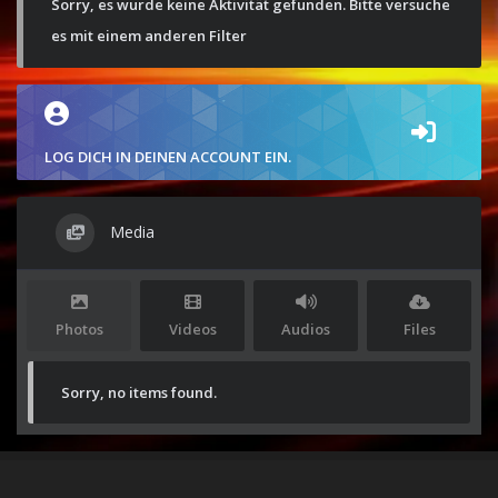
Sorry, es wurde keine Aktivität gefunden. Bitte versuche
es mit einem anderen Filter
LOG DICH IN DEINEN ACCOUNT EIN.
Media
Photos
Videos
Audios
Files
Sorry, no items found.
Stolz präsentiert von
WordPress
|
Theme:
Envo Magazine