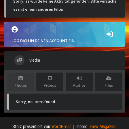
Sorry, es wurde keine Aktivität gefunden. Bitte versuche
es mit einem anderen Filter
LOG DICH IN DEINEN ACCOUNT EIN.
Media
Photos
Videos
Audios
Files
Sorry, no items found.
Stolz präsentiert von
WordPress
|
Theme:
Envo Magazine