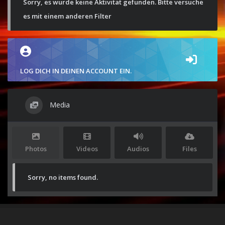
Sorry, es wurde keine Aktivität gefunden. Bitte versuche
es mit einem anderen Filter
LOG DICH IN DEINEN ACCOUNT EIN.
Media
Photos
Videos
Audios
Files
Sorry, no items found.
Stolz präsentiert von
WordPress
|
Theme:
Envo Magazine