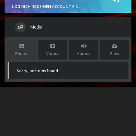
LOG DICH IN DEINEN ACCOUNT EIN.
Media
Photos
Videos
Audios
Files
Sorry, no items found.
Stolz präsentiert von
WordPress
|
Theme:
Envo Magazine