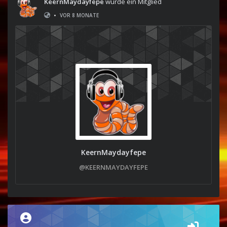
KeernMaydayfepe
wurde ein Mitglied
•
VOR 8 MONATE
KeernMaydayfepe
@KEERNMAYDAYFEPE