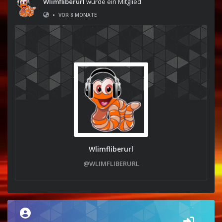
Wlimfliberurl
wurde ein Mitglied
•
VOR 8 MONATE
Wlimfliberurl
@WLIMFLIBERURL