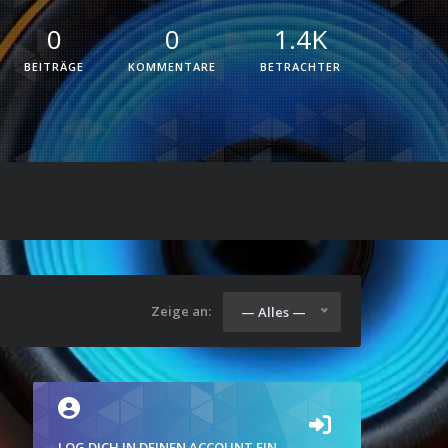
0
0
1.4K
BEITRÄGE
KOMMENTARE
BETRACHTER
Zeige an:
— Alles —
LOG DICH IN DEINEN ACCOUNT EIN.