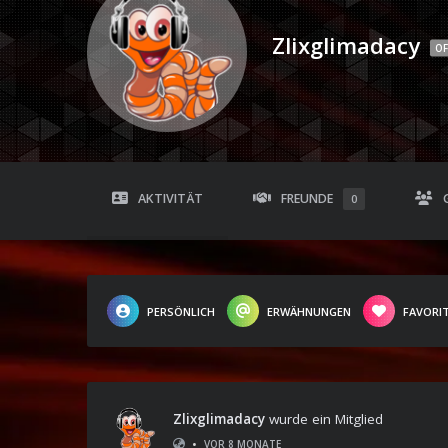
Zlixglimadacy
OF
AKTIVITÄT
FREUNDE
0
PERSÖNLICH
ERWÄHNUNGEN
FAVORI
Zlixglimadacy
wurde ein Mitglied
•
VOR 8 MONATE