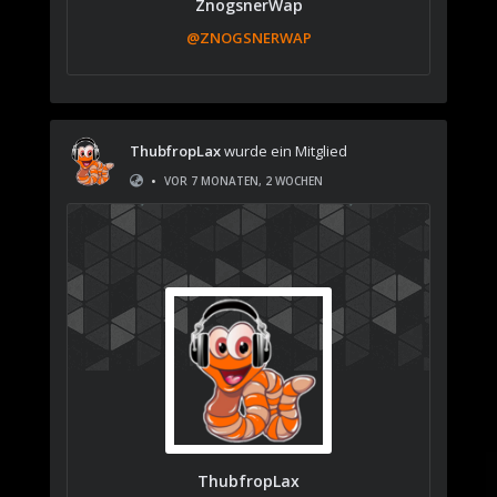
ZnogsnerWap
@ZNOGSNERWAP
ThubfropLax
wurde ein Mitglied
•
VOR 7 MONATEN, 2 WOCHEN
ThubfropLax