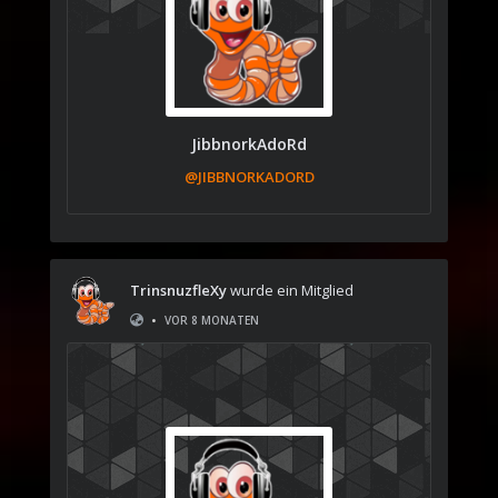
JibbnorkAdoRd
@JIBBNORKADORD
TrinsnuzfleXy
wurde ein Mitglied
•
VOR 8 MONATEN