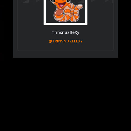
TrinsnuzfleXy
@TRINSNUZFLEXY