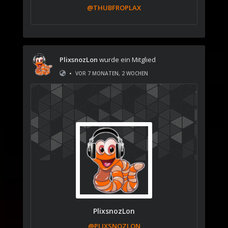
@THUBFROPLAX
PlixsnozLon
wurde ein Mitglied
•
VOR 7 MONATEN, 2 WOCHEN
PlixsnozLon
@PLIXSNOZLON