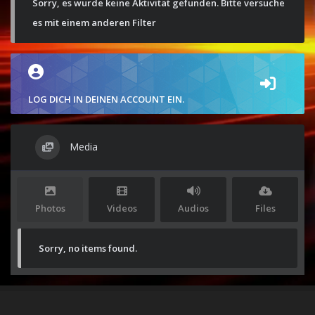
Sorry, es wurde keine Aktivität gefunden. Bitte versuche
es mit einem anderen Filter
LOG DICH IN DEINEN ACCOUNT EIN.
Media
Photos
Videos
Audios
Files
Sorry, no items found.
Stolz präsentiert von
WordPress
|
Theme:
Envo Magazine