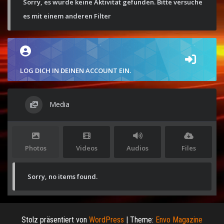
Sorry, es wurde keine Aktivität gefunden. Bitte versuche
es mit einem anderen Filter
LOG DICH IN DEINEN ACCOUNT EIN.
Media
Photos
Videos
Audios
Files
Sorry, no items found.
Stolz präsentiert von
WordPress
|
Theme:
Envo Magazine