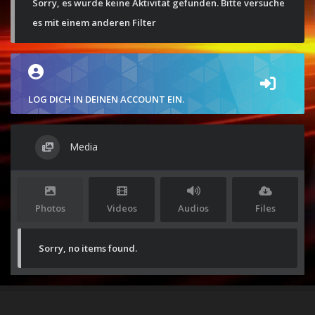
Sorry, es wurde keine Aktivität gefunden. Bitte versuche
es mit einem anderen Filter
LOG DICH IN DEINEN ACCOUNT EIN.
Media
Photos
Videos
Audios
Files
Sorry, no items found.
Stolz präsentiert von
WordPress
|
Theme:
Envo Magazine