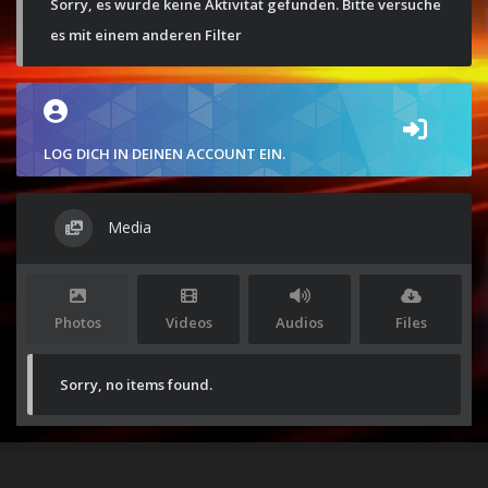
Sorry, es wurde keine Aktivität gefunden. Bitte versuche
es mit einem anderen Filter
LOG DICH IN DEINEN ACCOUNT EIN.
Media
Photos
Videos
Audios
Files
Sorry, no items found.
Stolz präsentiert von
WordPress
|
Theme:
Envo Magazine