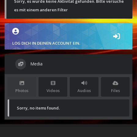
Sorry, es wurde keine Aktivität gefunden. Bitte versuche
es mit einem anderen Filter
LOG DICH IN DEINEN ACCOUNT EIN.
Media
Photos
Videos
Audios
Files
Sorry, no items found.
Stolz präsentiert von
WordPress
|
Theme:
Envo Magazine