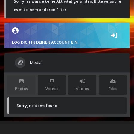
Sorry, es wurde keine Aktivität gefunden. Bitte versuche
es mit einem anderen Filter
LOG DICH IN DEINEN ACCOUNT EIN.
Media
Photos
Videos
Audios
Files
Sorry, no items found.
Stolz präsentiert von
WordPress
|
Theme:
Envo Magazine