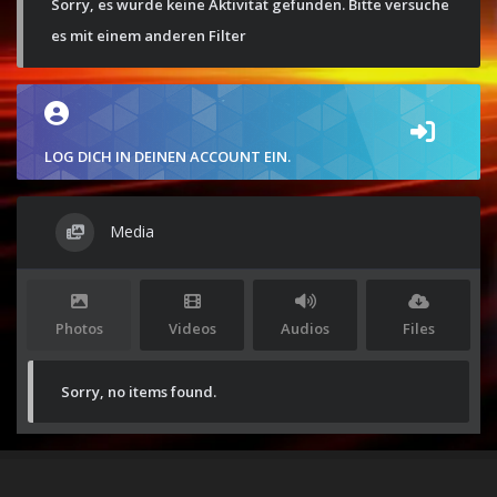
Sorry, es wurde keine Aktivität gefunden. Bitte versuche
es mit einem anderen Filter
LOG DICH IN DEINEN ACCOUNT EIN.
Media
Photos
Videos
Audios
Files
Sorry, no items found.
Stolz präsentiert von
WordPress
|
Theme:
Envo Magazine