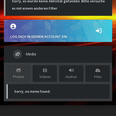
Sorry, es wurde keine Aktivität gefunden. Bitte versuche
es mit einem anderen Filter
LOG DICH IN DEINEN ACCOUNT EIN.
Media
Photos
Videos
Audios
Files
Sorry, no items found.
Stolz präsentiert von
WordPress
|
Theme:
Envo Magazine