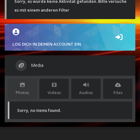
Sorry, es wurde keine Aktivität gefunden. Bitte versuche
es mit einem anderen Filter
LOG DICH IN DEINEN ACCOUNT EIN.
Media
Photos
Videos
Audios
Files
Sorry, no items found.
Stolz präsentiert von
WordPress
|
Theme:
Envo Magazine