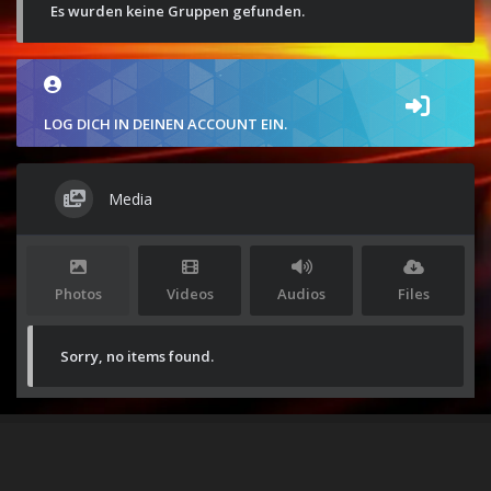
Es wurden keine Gruppen gefunden.
LOG DICH IN DEINEN ACCOUNT EIN.
Media
Photos
Videos
Audios
Files
Sorry, no items found.
Stolz präsentiert von
WordPress
|
Theme:
Envo Magazine