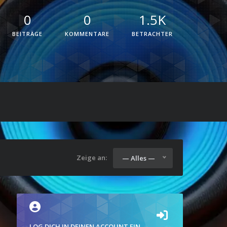
0
0
1.5K
BEITRÄGE
KOMMENTARE
BETRACHTER
Zeige an:
— Alles —
LOG DICH IN DEINEN ACCOUNT EIN.