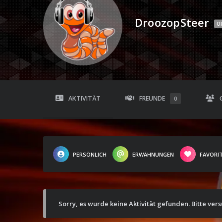
DroozopSteer
O
AKTIVITÄT
FREUNDE
0
PERSÖNLICH
ERWÄHNUNGEN
FAVORI
Sorry, es wurde keine Aktivität gefunden. Bitte ver