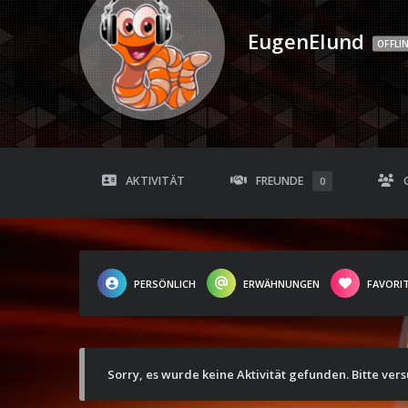
EugenElund
OFFLI
AKTIVITÄT
FREUNDE
0
PERSÖNLICH
ERWÄHNUNGEN
FAVORI
Sorry, es wurde keine Aktivität gefunden. Bitte ver