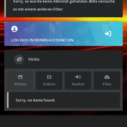
Sorry, es wurde keine Aktivität gefunden. Bitte versuche
es mit einem anderen Filter
LOG DICH IN DEINEN ACCOUNT EIN.
Media
Photos
Videos
Audios
Files
Sorry, no items found.
Stolz präsentiert von
WordPress
|
Theme:
Envo Magazine