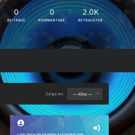
0
0
2.0K
BEITRÄGE
KOMMENTARE
BETRACHTER
Zeige an:
— Alles —
LOG DICH IN DEINEN ACCOUNT EIN.