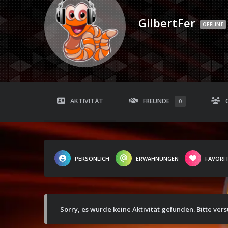
GilbertFer
OFFLINE
AKTIVITÄT
FREUNDE
0
PERSÖNLICH
ERWÄHNUNGEN
FAVORI
Sorry, es wurde keine Aktivität gefunden. Bitte ver