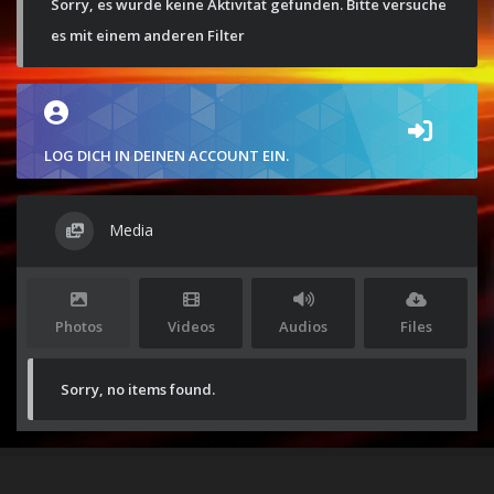
Sorry, es wurde keine Aktivität gefunden. Bitte versuche
es mit einem anderen Filter
LOG DICH IN DEINEN ACCOUNT EIN.
Media
Photos
Videos
Audios
Files
Sorry, no items found.
Stolz präsentiert von
WordPress
|
Theme:
Envo Magazine