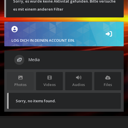
Sorry, es wurde keine Aktivität gefunden. Bitte versuche
es mit einem anderen Filter
LOG DICH IN DEINEN ACCOUNT EIN.
Media
Photos
Videos
Audios
Files
Sorry, no items found.
Stolz präsentiert von
WordPress
|
Theme:
Envo Magazine