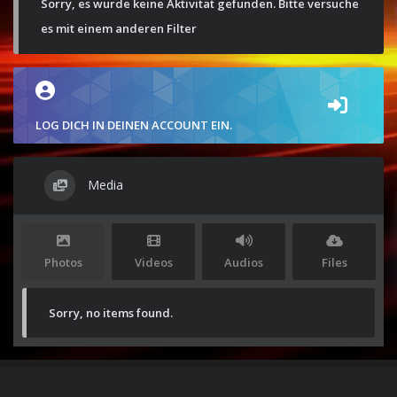
Sorry, es wurde keine Aktivität gefunden. Bitte versuche
es mit einem anderen Filter
LOG DICH IN DEINEN ACCOUNT EIN.
Media
Photos
Videos
Audios
Files
Sorry, no items found.
Stolz präsentiert von
WordPress
|
Theme:
Envo Magazine