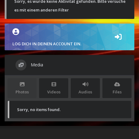
Sorry, es wurde keine Aktivität gefunden. Bitte versuche
es mit einem anderen Filter
LOG DICH IN DEINEN ACCOUNT EIN.
Media
Photos
Videos
Audios
Files
Sorry, no items found.
Stolz präsentiert von
WordPress
|
Theme:
Envo Magazine