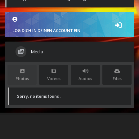
LOG DICH IN DEINEN ACCOUNT EIN.
Media
Photos
Videos
Audios
Files
Sorry, no items found.
Stolz präsentiert von
WordPress
|
Theme:
Envo Magazine