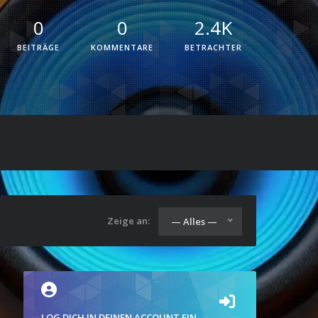
0
0
2.4K
BEITRÄGE
KOMMENTARE
BETRACHTER
Zeige an:
— Alles —
LOG DICH IN DEINEN ACCOUNT EIN.