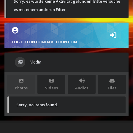
Sorry, es wurde keine Aktivität gefunden. Bitte versuche
es mit einem anderen Filter
LOG DICH IN DEINEN ACCOUNT EIN.
Media
Photos
Videos
Audios
Files
Sorry, no items found.
Stolz präsentiert von
WordPress
|
Theme:
Envo Magazine