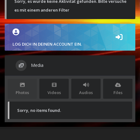
Sorry, es wurde keine Aktivität gefunden. Bitte versuche
es mit einem anderen Filter
LOG DICH IN DEINEN ACCOUNT EIN.
Media
Photos
Videos
Audios
Files
Sorry, no items found.
Stolz präsentiert von
WordPress
|
Theme:
Envo Magazine