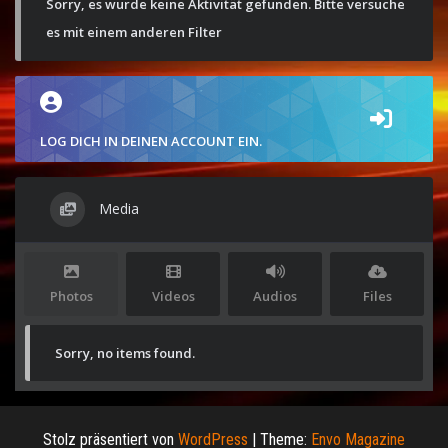
Sorry, es wurde keine Aktivität gefunden. Bitte versuche
es mit einem anderen Filter
LOG DICH IN DEINEN ACCOUNT EIN.
Media
Photos
Videos
Audios
Files
Sorry, no items found.
Stolz präsentiert von
WordPress
|
Theme:
Envo Magazine