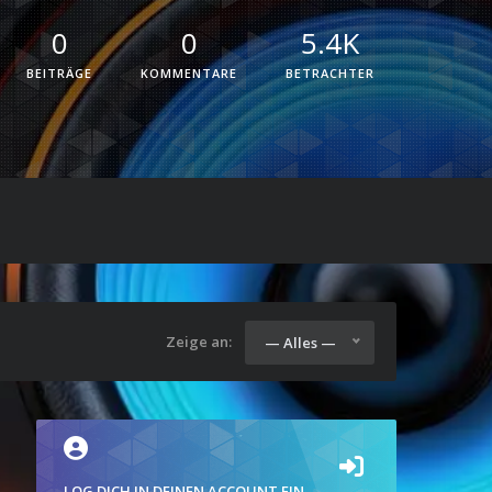
0
0
5.4K
BEITRÄGE
KOMMENTARE
BETRACHTER
Zeige an:
— Alles —
LOG DICH IN DEINEN ACCOUNT EIN.