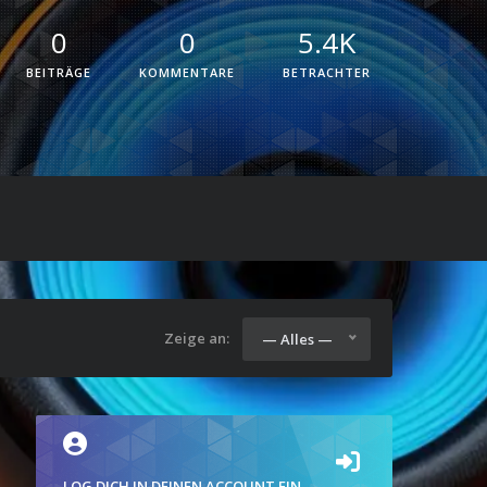
0
0
5.4K
BEITRÄGE
KOMMENTARE
BETRACHTER
Zeige an:
— Alles —
LOG DICH IN DEINEN ACCOUNT EIN.