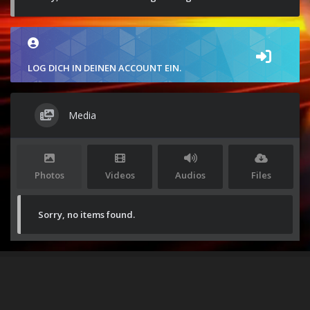
LOG DICH IN DEINEN ACCOUNT EIN.
Media
Photos
Videos
Audios
Files
Sorry, no items found.
Stolz präsentiert von
WordPress
|
Theme:
Envo Magazine