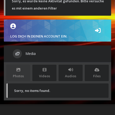
Sorry, es wurde keine Aktivität gefunden. Bitte versuche
es mit einem anderen Filter
LOG DICH IN DEINEN ACCOUNT EIN.
Media
Photos
Videos
Audios
Files
Sorry, no items found.
Stolz präsentiert von
WordPress
|
Theme:
Envo Magazine