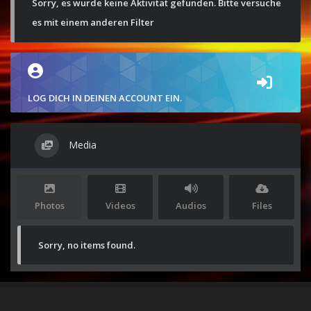
Sorry, es wurde keine Aktivität gefunden. Bitte versuche
es mit einem anderen Filter
LOG DICH IN DEINEN ACCOUNT EIN.
Media
Photos
Videos
Audios
Files
Sorry, no items found.
Stolz präsentiert von
WordPress
|
Theme:
Envo Magazine